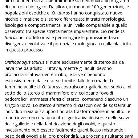
altri continenti sia accidentalmente sia nell’ambito di programmi
di controllo biologico. Da allora, in meno di 100 generazioni, le
popolazioni esotiche di
O. taurus
hanno conquistato nuove
nicchie climatiche e si sono differenziate in tratti morfologici,
fisiologici e comportamentali a un livello comparabile a quello
osservato tra specie strettamente imparentate. Ciò rende
O.
taurus
un modello ideale per indagare le primissime fasi di
divergenza evolutiva e il potenziale ruolo giocato dalla plasticità
in questo processo.
Onthophagus taurus
si nutre esclusivamente di sterco sia da
larva che da adulto. Tuttavia, mentre gli adulti devono
procacciarsi attivamente il cibo, le larve dipendono
esclusivamente dalle risorse fornite dalle loro madri. Le
femmine adulte di
O. taurus
costruiscono gallerie nel suolo al di
sotto dello sterco di mammifero e vi collocano “ovoidi
pedotrofici”: ammassi sferici di sterco, contenenti ciascuno un
singolo uovo. Lo sterco all’interno di ciascun ovoide sosterrà un
individuo in via di sviluppo fino alla trasformazione in adulto. Le
madri investono una quantità significativa di risorse nello scavo
delle gallerie e nella fabbricazione degli ovoidi, e questo
investimento può essere facilmente quantificato misurando il
peso degli ovoidi e la loro profondità. La progenie risultante sarà