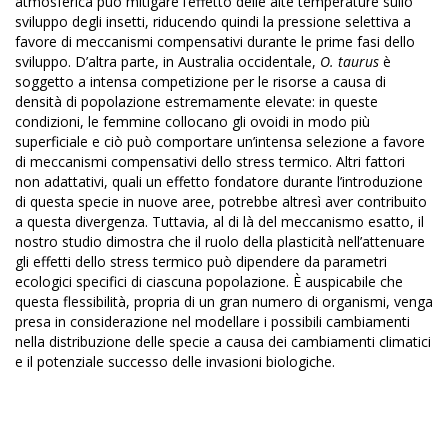
atmosferica può mitigare l’effetto delle alte temperature sullo
sviluppo degli insetti, riducendo quindi la pressione selettiva a
favore di meccanismi compensativi durante le prime fasi dello
sviluppo. D’altra parte, in Australia occidentale,
O. taurus
è
soggetto a intensa competizione per le risorse a causa di
densità di popolazione estremamente elevate: in queste
condizioni, le femmine collocano gli ovoidi in modo più
superficiale e ciò può comportare un’intensa selezione a favore
di meccanismi compensativi dello stress termico. Altri fattori
non adattativi, quali un effetto fondatore durante l’introduzione
di questa specie in nuove aree, potrebbe altresì aver contribuito
a questa divergenza. Tuttavia, al di là del meccanismo esatto, il
nostro studio dimostra che il ruolo della plasticità nell’attenuare
gli effetti dello stress termico può dipendere da parametri
ecologici specifici di ciascuna popolazione. È auspicabile che
questa flessibilità, propria di un gran numero di organismi, venga
presa in considerazione nel modellare i possibili cambiamenti
nella distribuzione delle specie a causa dei cambiamenti climatici
e il potenziale successo delle invasioni biologiche.