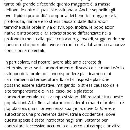
tanto più grande e feconda quanto maggiore è la massa
dell’ovoide entro il quale si è sviluppata. Anche seppellire gli
ovoidi più in profondità comporta dei benefici: maggiore è la
profondità, minore è lo stress causato dalle fluttuazioni
termiche sulla prole in via di sviluppo. Inoltre, le popolazioni
native e introdotte di
O. taurus
si sono differenziate nella
profondità media alla quale collocano gli ovoidi, suggerendo che
questo tratto potrebbe avere un ruolo nell’adattamento a nuove
condizioni ambientali.
In particolare, nel nostro lavoro abbiamo cercato di
determinare:
a.
se il comportamento di scavo delle madri e/o lo
sviluppo della prole possano rispondere plasticamente ai
cambiamenti di temperatura;
b.
se tali risposte plastiche
possano essere adattative, mitigando lo stress causato dalle
alte temperature; e
c.
in tal caso, se la plasticità
comportamentale o di sviluppo si siano differenziate tra queste
popolazioni. A tal fine, abbiamo considerato madri e prole di tre
popolazioni: una di provenienza spagnola, dove
O. taurus
è
autoctono; una proveniente dall’Australia occidentale, dove
questa specie è stata introdotta negli anni Settanta per
controllare l’eccessivo accumulo di sterco sui campi; e un’altra