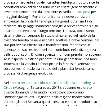
processo mediante il quale i caratteri fenotipici indotti da certe
condizioni ambientali possono venire fissati geneticamente e
diventare indipendenti dall’ambiente (si veda
questo post
per
maggiori dettagli). Pertanto, di fronte a nuove condizioni
ambientali, la plasticità fenotipica ha grandi potenzialità di
facilitare sia gli aggiustamenti ecologici a breve termine sia gli
adattamenti evolutivi a lungo termine. Tuttavia, pochi sono i
sistemi che consentono lo studio simultaneo del ruolo della
plasticità fenotipica nelle risposte adattive a breve termine, del
suo potenziale effetto sulle manifestazioni fenotipiche in
generazioni successive e del suo contributo nella divergenza
delle popolazioni. Di conseguenza, non comprendiamo appieno
se le risposte plastiche prodotte in una generazione possano
influenzare la variabilità fenotipica e la fitness in generazioni
successive, né quale sia il ruolo della plasticità fenotipica nei
processi di divergenza evolutiva.
Nel nostro
recente articolo pubblicato sulla rivista ecologica
Oikos
(Macagno, Zattara et al., 2018), abbiamo esplorato
queste domande utilizzando il coleottero stercorario
Onthophagus taurus
. Originario della regione mediterranea,
durante gli anni Settanta questo insetto è stato introdotto su