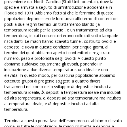
proveniente dal North Carolina (Stati Uniti orientali), dove la
specie è arrivata a seguito di un’introduzione accidentale in
Florida nel 1971. Abbiamo fatto sí che le femmine di queste
popolazioni deponessero le loro uova all’interno di contenitori
posti a due regimi termici: un trattamento blando (la
temperatura ideale per la specie), e un trattamento ad alta
temperatura, in cui i contenitori erano collocati sotto lampade
riscaldanti. Le madri hanno scavato tunnel, costruito ovoidi e
deposto le uova in queste condizioni per cinque giorni, al
termine dei quali abbiamo aperto i contenitori e registrato
numero, peso e profondità degli ovoidi. A questo punto
abbiamo suddiviso equamente gli ovoidi, ponendoli in
incubazione a due diverse temperature, una ideale e una
elevata. In questo modo, per ciascuna popolazione abbiamo
ottenuto gruppi di progenie soggetti a quattro diversi
trattamenti nel corso dello sviluppo:
a.
deposti e incubati a
temperatura ideale,
b.
deposti a temperatura ideale ma incubati
ad alta temperatura,
c.
deposti ad alta temperatura ma incubati
a temperatura ideale, e
d.
deposti e incubati ad alta
temperatura.
Terminata questa prima fase dell’esperimento, abbiamo rilevato
come, in tutte le popolazioni, le madri costrette a deporre a