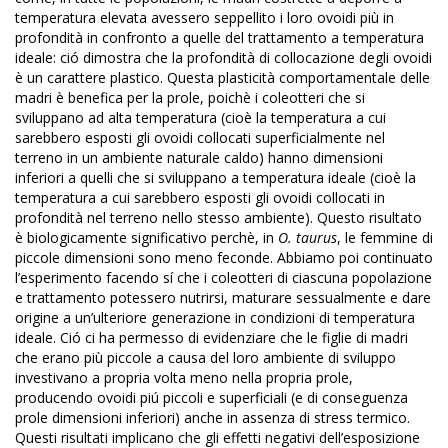
temperatura elevata avessero seppellito i loro ovoidi più in
profondità in confronto a quelle del trattamento a temperatura
ideale: ció dimostra che la profondità di collocazione degli ovoidi
è un carattere plastico. Questa plasticità comportamentale delle
madri è benefica per la prole, poichè i coleotteri che si
sviluppano ad alta temperatura (cioè la temperatura a cui
sarebbero esposti gli ovoidi collocati superficialmente nel
terreno in un ambiente naturale caldo) hanno dimensioni
inferiori a quelli che si sviluppano a temperatura ideale (cioè la
temperatura a cui sarebbero esposti gli ovoidi collocati in
profondità nel terreno nello stesso ambiente). Questo risultato
è biologicamente significativo perchè, in
O. taurus
, le femmine di
piccole dimensioni sono meno feconde. Abbiamo poi continuato
l’esperimento facendo sí che i coleotteri di ciascuna popolazione
e trattamento potessero nutrirsi, maturare sessualmente e dare
origine a un’ulteriore generazione in condizioni di temperatura
ideale. Ció ci ha permesso di evidenziare che le figlie di madri
che erano più piccole a causa del loro ambiente di sviluppo
investivano a propria volta meno nella propria prole,
producendo ovoidi piú piccoli e superficiali (e di conseguenza
prole dimensioni inferiori) anche in assenza di stress termico.
Questi risultati implicano che gli effetti negativi dell’esposizione